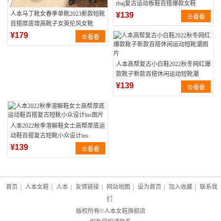
rbaj复古运动板鞋百搭爆款女鞋
人本马丁靴女春季单靴2023新款短靴
¥139
百搭厚底增高靴子女英伦风女靴
¥179
人本高帮复古小白鞋2022秋冬网红爆
款靴子新款百搭休闲运动短靴潮
¥139
人本2022秋季溶解鞋女士高帮厚底运
动鞋百搭复古短靴小众设计ins
¥139
首页
|
人本女鞋
|
人本
|
友情链接
|
网站地图
|
设为首页
|
加入收藏
|
联系我
们
版权所有©
人本女鞋旗舰店